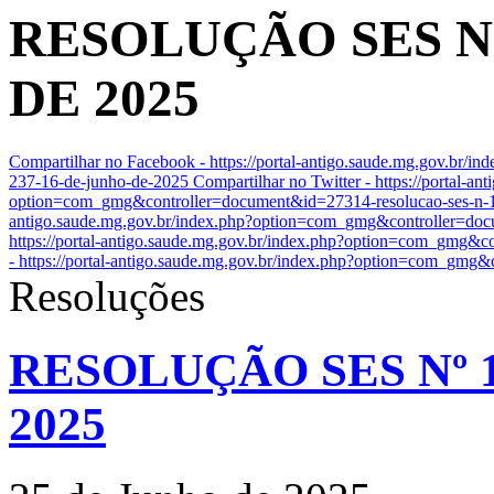
RESOLUÇÃO SES Nº 
DE 2025
Compartilhar no Facebook - https://portal-antigo.saude.mg.gov.br
237-16-de-junho-de-2025
Compartilhar no Twitter - https://portal-an
option=com_gmg&controller=document&id=27314-resolucao-ses-n-
antigo.saude.mg.gov.br/index.php?option=com_gmg&controller=doc
https://portal-antigo.saude.mg.gov.br/index.php?option=com_gmg&
- https://portal-antigo.saude.mg.gov.br/index.php?option=com_gmg
Resoluções
RESOLUÇÃO SES Nº 1
2025